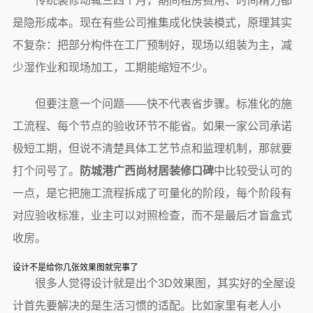
传统装修动辄三四个月，期间租房费用、时间精力都
是隐形成本。现在有些公司推集成化快装模式，原理其实
不复杂：把部分构件在工厂预制好，现场以组装为主，减
少湿作业和现场加工，工期能缩短不少。
但要注意一个问题——快不代表省步骤。标准化的施
工流程、每个节点的验收环节不能省。如果一家公司承诺
极短工期，但说不清楚具体工艺节点和监理机制，那就要
打个问号了。
防城港广西尚材居装修口碑
中比较受认可的
一点，是它把施工流程拆成了可量化的阶段，每个阶段有
对应验收标准，业主可以对照检查，而不是最后才盲盒式
收房。
设计不是给你几张效果图就完事了
很多人觉得设计就是出个3D效果图，其实好的全屋设
计首先要解决的是生活习惯的适配。比如家里有老人小